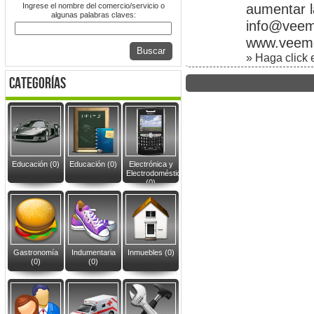
Ingrese el nombre del comercio/servicio o
aumentar l
algunas palabras claves:
info@veem
www.veeme
Buscar
» Haga click e
categorías
Educación (0)
Educación (0)
Electrónica y
Electrodomésticos
(0)
Gastronomía
Indumentaria
Inmuebles (0)
(0)
(0)