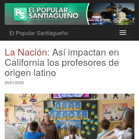
El Popular Santiagueño
Toggle
navigati
La Nación:
Así impactan en
California los profesores de
origen latino
20/01/2025