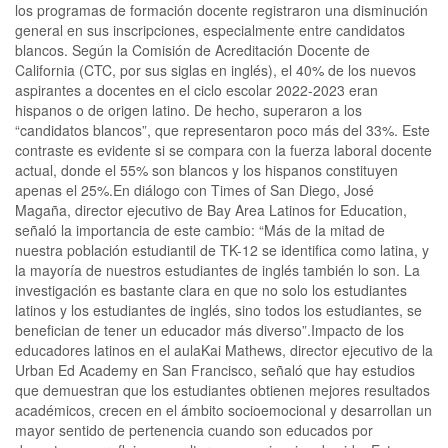
los programas de formación docente registraron una disminución
general en sus inscripciones, especialmente entre candidatos
blancos. Según la Comisión de Acreditación Docente de
California (CTC, por sus siglas en inglés), el 40% de los nuevos
aspirantes a docentes en el ciclo escolar 2022-2023 eran
hispanos o de origen latino. De hecho, superaron a los
“candidatos blancos”, que representaron poco más del 33%. Este
contraste es evidente si se compara con la fuerza laboral docente
actual, donde el 55% son blancos y los hispanos constituyen
apenas el 25%.En diálogo con Times of San Diego, José
Magaña, director ejecutivo de Bay Area Latinos for Education,
señaló la importancia de este cambio: “Más de la mitad de
nuestra población estudiantil de TK-12 se identifica como latina, y
la mayoría de nuestros estudiantes de inglés también lo son. La
investigación es bastante clara en que no solo los estudiantes
latinos y los estudiantes de inglés, sino todos los estudiantes, se
benefician de tener un educador más diverso”.Impacto de los
educadores latinos en el aulaKai Mathews, director ejecutivo de la
Urban Ed Academy en San Francisco, señaló que hay estudios
que demuestran que los estudiantes obtienen mejores resultados
académicos, crecen en el ámbito socioemocional y desarrollan un
mayor sentido de pertenencia cuando son educados por