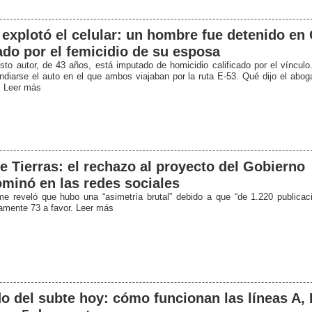
 explotó el celular: un hombre fue detenido en
do por el femicidio de su esposa
sto autor, de 43 años, está imputado de homicidio calificado por el vínculo
endiarse el auto en el que ambos viajaban por la ruta E-53. Qué dijo el abog
. Leer más
e Tierras: el rechazo al proyecto del Gobierno
minó en las redes sociales
me reveló que hubo una “asimetría brutal” debido a que “de 1.220 publicac
amente 73 a favor. Leer más
o del subte hoy: cómo funcionan las líneas A, 