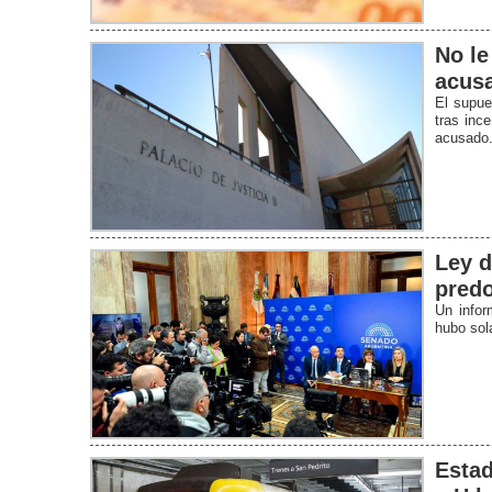
No le
acusa
El supue
tras inc
acusado
Ley d
predo
Un infor
hubo sol
Estad