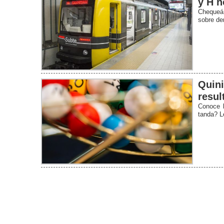
y H h
Chequeá 
sobre de
Quini
resul
Conoce l
tanda? L