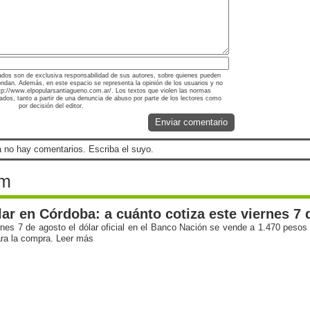
ados son de exclusiva responsabilidad de sus autores, sobre quienes pueden
ondan. Además, en este espacio se representa la opinión de los usuarios y no
http://www.elpopularsantiagueno.com.ar/. Los textos que violen las normas
nados, tanto a partir de una denuncia de abuso por parte de los lectores como
por decisión del editor.
Enviar comentario
 no hay comentarios. Escriba el suyo.
om
lar en Córdoba: a cuánto cotiza este viernes 7
rnes 7 de agosto el dólar oficial en el Banco Nación se vende a 1.470 pesos 
ra la compra. Leer más