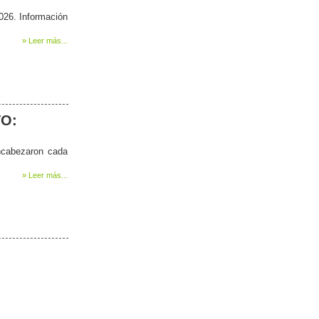
026. Información
» Leer más...
VO:
ncabezaron cada
» Leer más...