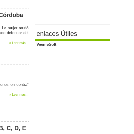
 Córdoba
. La mujer murió
enlaces Útiles
ado defensor del
» Leer más...
VeemeSoft
iones en contra”
» Leer más...
B, C, D, E