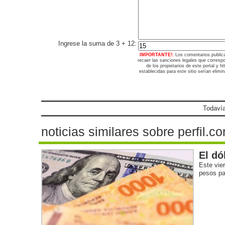
Ingrese la suma de 3 + 12:
IMPORTANTE!:
Los comentarios public
recaer las sanciones legales que corresp
de los propietarios de este portal y 
establecidas para este sitio serían elimi
Todavía
noticias similares sobre perfil.c
El dó
Este vie
pesos pa