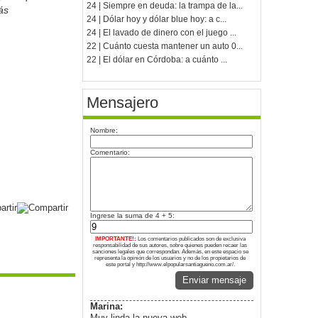
24 | Siempre en deuda: la trampa de la...
ás
24 | Dólar hoy y dólar blue hoy: a c...
24 | El lavado de dinero con el juego ...
22 | Cuánto cuesta mantener un auto 0...
22 | El dólar en Córdoba: a cuánto ...
Mensajero
Nombre:
Comentario:
Ingrese la suma de 4 + 5:
IMPORTANTE!:
Los comentarios publicados son de exclusiva
responsabilidad de sus autores, sobre quienes pueden recaer las
sanciones legales que correspondan. Además, en este espacio se
representa la opinión de los usuarios y no de los propietarios de
este portal y http://www.elpopularsantiagueno.com.ar/.
Enviar mensaje
Marina:
Muy linda la nueva web.