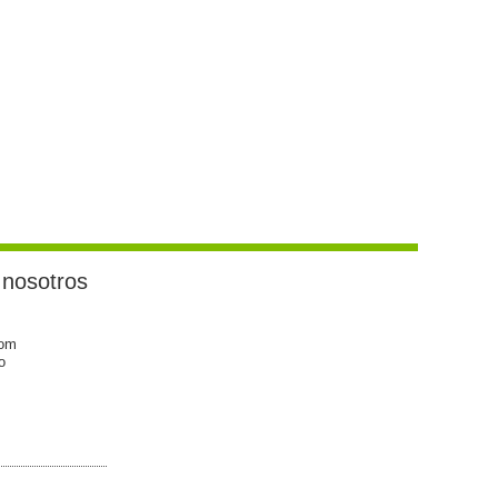
 nosotros
com
o