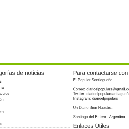
orías de noticias
Para contactarse con
El Popular Santiagueño
s
ía
Correo: diarioelpopulars@gmail.
áculos
Twitter: diarioelpopularsantiagueñ
Instagram: diarioelpopulars
ón
Un Diario Bien Nuestro...
com
Santiago del Estero - Argentina
ad
Enlaces Útiles