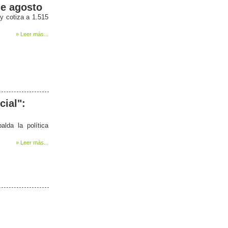
de agosto
y cotiza a 1.515
» Leer más...
cial":
lda la política
» Leer más...