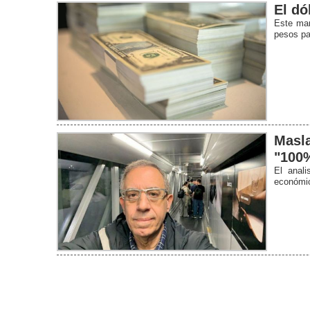
El dó
Este mar
pesos pa
Masla
"100%
El anali
económic