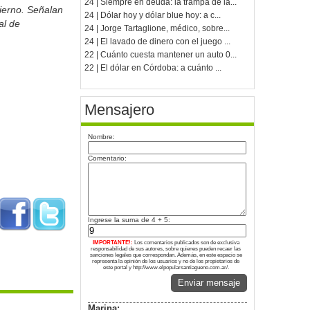
24 | Siempre en deuda: la trampa de la...
ierno. Señalan
24 | Dólar hoy y dólar blue hoy: a c...
al de
24 | Jorge Tartaglione, médico, sobre...
24 | El lavado de dinero con el juego ...
22 | Cuánto cuesta mantener un auto 0...
22 | El dólar en Córdoba: a cuánto ...
Mensajero
Nombre:
Comentario:
Ingrese la suma de 4 + 5:
IMPORTANTE!:
Los comentarios publicados son de exclusiva
responsabilidad de sus autores, sobre quienes pueden recaer las
sanciones legales que correspondan. Además, en este espacio se
representa la opinión de los usuarios y no de los propietarios de
este portal y http://www.elpopularsantiagueno.com.ar/.
Enviar mensaje
Marina: