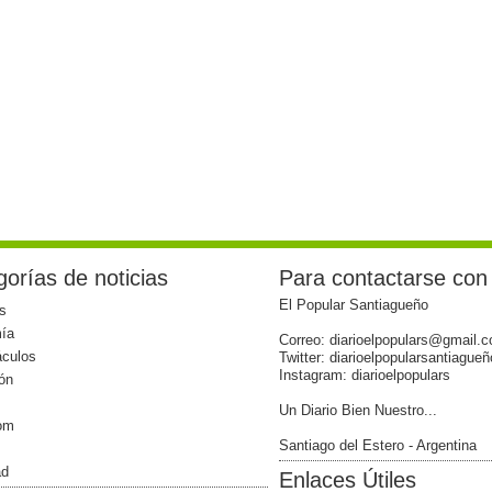
orías de noticias
Para contactarse con
El Popular Santiagueño
s
ía
Correo: diarioelpopulars@gmail.
áculos
Twitter: diarioelpopularsantiagueñ
Instagram: diarioelpopulars
ón
Un Diario Bien Nuestro...
com
Santiago del Estero - Argentina
ad
Enlaces Útiles