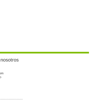
 nosotros
com
o