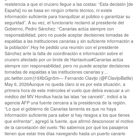
resistencia a que el crucero llegue a las costas: “Esta decisión [de
España] no se basa en ningún criterio técnico, ni existe
información suficiente para tranquilizar al público o garantizar su
seguridad”. A su vez, el funcionario reclamó al presidente del
Gobierno, Pedro Sánchez: “Canarias actúa siempre con
responsabilidad, pero no puede aceptar decisiones tomadas de
espaldas a las instituciones canarias y sin suficiente información a
la población”.Hoy he pedido una reunión con el presidente
Sánchez ante la falta de coordinación e información sobre el
crucero afectado por un brote de Hantavirus#Canarias actúa
siempre con responsabilidad, pero no puede aceptar decisiones
tomadas de espaldas a las instituciones canarias y…
pic.twitter.com/j19XbGgn5m— Fernando Clavijo (@FClavijoBatlle)
May 6, 2026Aunque no queda claro si es por esta situación, a
primera hora de este miércoles el vuelo que debía evacuar a un
médico del MV Hondius hacia las islas “se canceló”, indicó a la
agencia AFP una fuente cercana a la presidencia de la región.
“Lo que el gobierno de Canarias lamenta es que no haya
información suficiente para saber si hay riesgos a los que tienes
que enfrentar”, agregó la fuente, que afirmó desconocer el motivo
de la cancelación del vuelo.“No sabemos por qué los pasajeros
tienen que estar tres días navegando hasta un puerto canario