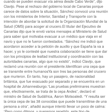
cuando se pueden evacuar vía aérea desde Cabo Verde”, dijo
Clavijo. Pese al rechazo del gobierno local de Canarias porque
carece de datos sobre la situación, Sánchez convocó una reunión
con los ministerios de Interior, Sanidad y Transporte con la
intención de abordar la solicitud de la Organización Mundial de la
Salud (OMS) para acoger al crucero.El titular del Ejecutivo de
Canarias dijo que le envió varios mensajes al Ministerio de Salud
para saber qué motivaba evacuar a un médico que viaja en el
navío y que no le fueron contestados. “Sánchez me indicó que
acordaron acceder a la petición de auxilio y que España la va a
hacer, y yo le contesté que nuestra colaboración se tiene que dar
con los principios de lealtad institucional y coordinación con las
autoridades canarias, algo que no existió”, indicó Clavijo, que
reclamó una reunión con el presidente.Identifican una cepa que
se transmite entre humanosYa son tres las personas del crucero
que murieron. En tanto, hay un pasajero, de nacionalidad
británica, que fue evacuado por separado y se encuentra en un
hospital de Johannesburgo.“Las pruebas preliminares muestran
que, efectivamente, se trata de la cepa Andes”, declaró el
ministro de Salud de Sudáfrica, Aaron Motsoaledi. “Y resulta ser
la única cepa de las 38 conocidas que puede transmitirse de una
persona a otra”, añadió aunque intentó llevar un poco de calma:
“Pero como dijimos, y queremos repetirlo, este tipo de