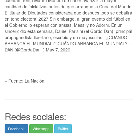
cuentan- tenía Martín Menem de hacer avanzar la mayor
cantidad de iniciativas antes de que arranque la Copa del Mundo.
El titular de Diputados consideraba que después todo se debatirá
en tono electoral 2027.Sin embargo, al gran evento del fútbol en
el Gobierno lo esperan con ansias. Messi y no Adorni. En un
sincericidio esta semana, Daniel Parisini (el Gordo Dan), principal
propagandista libertario, escribió y en mayúsculas: “¿CUÁNDO
ARRANCA EL MUNDIAL?“.CUÁNDO ARRANCA EL MUNDIAL?—
DAN (@GordoDan_) May 7, 2026
» Fuente: La Nación
Redes sociales:
Facebook
Whatsapp
Twitter