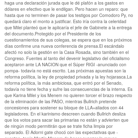
haga una declaración jurada que le dé plafón a los gastos en
dólares en efectivo que le endilgan. Pero hacen un reparo: que
hasta que no terminen de pasar los testigos por Comodoro Py, no
quedará claro el monto a justificar. Esto iría contra la celeridad
que Milei planteó que le aplicaría el jefe de Gabinete a la entrega
del documento.Protegido por el Presidente de los
cuestionamientos de sus colegas, se espera que en los próximos
días confirme una nueva conferencia de prensa.El escándalo
afectó no solo la gestión en la Casa Rosada, sino también en el
Congreso. Fuentes al tanto del devenir legislativo del oficialismo
aceptaron ante LA NACION que el Súper RIGI -anunciado con
pompa- todavía no está escrito. Las próximas apuestas son la
reforma política, la ley de propiedad privada y la ley hojarasca.La
reforma política, la más ambiciosa, que entró por el Senado,
todavía no tiene fecha y sufre las consecuencias de la interna. Es
que Karina Milei y los Menem no quieren torcer el brazo respecto
de la eliminación de las PASO, mientras Bullrich pretende
concesiones para sostener su bloque de LLA+aliados con 44
legisladores. En el karinismo descreen cuando Bullrich desliza
que los votos para sacar las primarias no están y advierten que
de ningún modo permitirán que se trate ficha limpia por
separado. El Adorni gate chocó con las expectativas que -