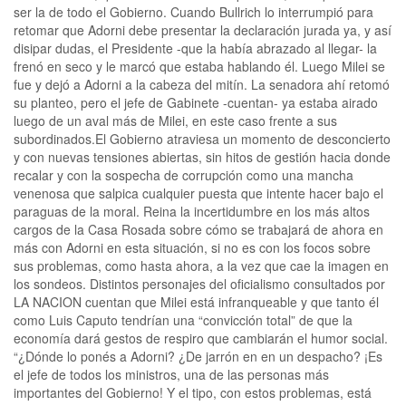
ser la de todo el Gobierno. Cuando Bullrich lo interrumpió para
retomar que Adorni debe presentar la declaración jurada ya, y así
disipar dudas, el Presidente -que la había abrazado al llegar- la
frenó en seco y le marcó que estaba hablando él. Luego Milei se
fue y dejó a Adorni a la cabeza del mitín. La senadora ahí retomó
su planteo, pero el jefe de Gabinete -cuentan- ya estaba airado
luego de un aval más de Milei, en este caso frente a sus
subordinados.El Gobierno atraviesa un momento de desconcierto
y con nuevas tensiones abiertas, sin hitos de gestión hacia donde
recalar y con la sospecha de corrupción como una mancha
venenosa que salpica cualquier puesta que intente hacer bajo el
paraguas de la moral. Reina la incertidumbre en los más altos
cargos de la Casa Rosada sobre cómo se trabajará de ahora en
más con Adorni en esta situación, si no es con los focos sobre
sus problemas, como hasta ahora, a la vez que cae la imagen en
los sondeos. Distintos personajes del oficialismo consultados por
LA NACION cuentan que Milei está infranqueable y que tanto él
como Luis Caputo tendrían una “convicción total” de que la
economía dará gestos de respiro que cambiarán el humor social.
“¿Dónde lo ponés a Adorni? ¿De jarrón en en un despacho? ¡Es
el jefe de todos los ministros, una de las personas más
importantes del Gobierno! Y el tipo, con estos problemas, está