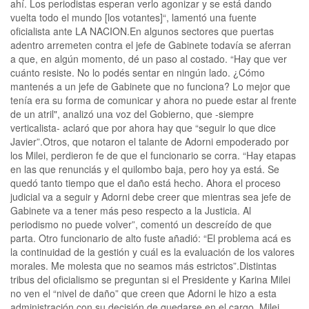
ahí. Los periodistas esperan verlo agonizar y se está dando
vuelta todo el mundo [los votantes]“, lamentó una fuente
oficialista ante LA NACION.En algunos sectores que puertas
adentro arremeten contra el jefe de Gabinete todavía se aferran
a que, en algún momento, dé un paso al costado. “Hay que ver
cuánto resiste. No lo podés sentar en ningún lado. ¿Cómo
mantenés a un jefe de Gabinete que no funciona? Lo mejor que
tenía era su forma de comunicar y ahora no puede estar al frente
de un atril", analizó una voz del Gobierno, que -siempre
verticalista- aclaró que por ahora hay que “seguir lo que dice
Javier”.Otros, que notaron el talante de Adorni empoderado por
los Milei, perdieron fe de que el funcionario se corra. “Hay etapas
en las que renunciás y el quilombo baja, pero hoy ya está. Se
quedó tanto tiempo que el daño está hecho. Ahora el proceso
judicial va a seguir y Adorni debe creer que mientras sea jefe de
Gabinete va a tener más peso respecto a la Justicia. Al
periodismo no puede volver”, comentó un descreído de que
parta. Otro funcionario de alto fuste añadió: “El problema acá es
la continuidad de la gestión y cuál es la evaluación de los valores
morales. Me molesta que no seamos más estrictos”.Distintas
tribus del oficialismo se preguntan si el Presidente y Karina Milei
no ven el “nivel de daño” que creen que Adorni le hizo a esta
administración con su decisión de quedarse en el cargo. Milei