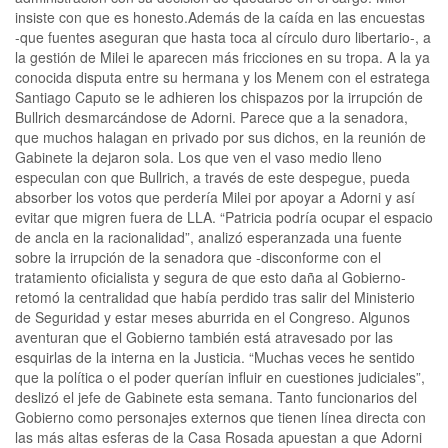
insiste con que es honesto.Además de la caída en las encuestas
-que fuentes aseguran que hasta toca al círculo duro libertario-, a
la gestión de Milei le aparecen más fricciones en su tropa. A la ya
conocida disputa entre su hermana y los Menem con el estratega
Santiago Caputo se le adhieren los chispazos por la irrupción de
Bullrich desmarcándose de Adorni. Parece que a la senadora,
que muchos halagan en privado por sus dichos, en la reunión de
Gabinete la dejaron sola. Los que ven el vaso medio lleno
especulan con que Bullrich, a través de este despegue, pueda
absorber los votos que perdería Milei por apoyar a Adorni y así
evitar que migren fuera de LLA. “Patricia podría ocupar el espacio
de ancla en la racionalidad”, analizó esperanzada una fuente
sobre la irrupción de la senadora que -disconforme con el
tratamiento oficialista y segura de que esto daña al Gobierno-
retomó la centralidad que había perdido tras salir del Ministerio
de Seguridad y estar meses aburrida en el Congreso. Algunos
aventuran que el Gobierno también está atravesado por las
esquirlas de la interna en la Justicia. “Muchas veces he sentido
que la política o el poder querían influir en cuestiones judiciales”,
deslizó el jefe de Gabinete esta semana. Tanto funcionarios del
Gobierno como personajes externos que tienen línea directa con
las más altas esferas de la Casa Rosada apuestan a que Adorni